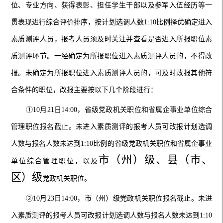
位、专业方向、获得表彰、担任学生干部以及参军入伍经历等一
贯表现进行综合评价排序，按计划选调人数1:10比例择优确定进入
素质测评人员，报考人员须及时关注并查看是否进入所报职位素
质测评环节。一经确定为所报职位进入素质测评人员的，不得改
报。未确定为所报职位进入素质测评人员的，可及时改报其他符
合条件的职位，改报主要按以下几个阶段进行：
①
10月
21
日14:00，省级党政机关职位
和省属企事业单位
综合
管理职位报名截止
。未进入
素质测评
的报考人员可改报
计划选调
人数
与
报名人数
未
达到1:10比例的省级党政机关职位
和省属企事业
市（州）级
、
县
（市、
单位
综合管理职位
，以及
区）
级
党政机关
职位。
②
10月
23
日14:00，市（州）级党政机关职位报名截止
。未进
入
素质测评
的报考人员可改报
计划选调人数
与
报名人数
未
达到1:10