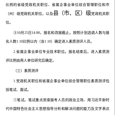
比例的省级党政机关职位
、省属企事业单位
综合管理职位和市
县
（市、区）
级
（州）级党政机关职位
，以及
党政机关
职
位。
③
10月
25
日14:00
，
报名
和改报截止。按照
计划选调人数
与
报
名人数1:10比例
以内（含1
:
10）确定进入素质测评人员
。
2.
省属企事业单位
专业技术职位。报名结束后，进入素质测
评比例由用人单位研究后确定。
（三）素质测评
1.
党政机关职位
和省属企事业单位
综合管理职位
素质测评包
括笔试、面试。
①
笔试。笔试
重点测查
报考人员的政治立场、用习近平新时
代中国特色社会主义思想指导分析和解决问题的能力及文字表达