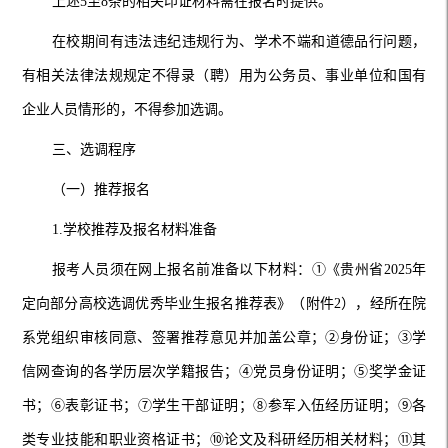
上述5至8条的相关印证材料需在报名时提供。
在校期间有违法违纪违规行为、学术不端和道德品行问题，
有相关法律法规规定不得录（聘）用为公务员、事业单位和国有
企业人员情形的，不得参加选调。
三、选调程序
（一）推荐报名
1.学校推荐及报名材料准备
报考人员须在网上报名前准备以下材料：
①
《贵州省2025年
定向部分高校选调优秀毕业生报名推荐表》（附件2），经所在院
系党组织审核同意、签署推荐意见并加盖公章；
②
身份证；
③
学
信网查询的
各学历层次
学籍报告；
④
党员身份证明；
⑤
奖学金证
书；
⑥
表彰证书；
⑦
学生干部证明；
⑧
参军入伍经历证明；
⑨
各
类专业技能和职业资格证书；
⑩
论文及科研经历相关材料；
⑪
其