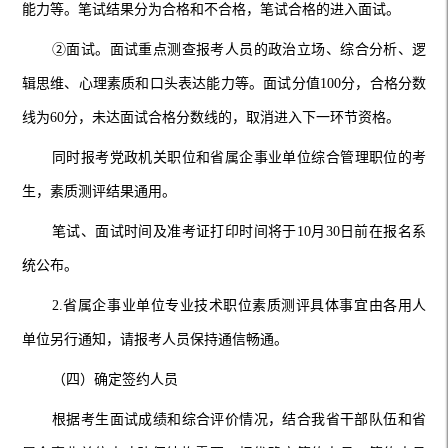
能力等
。笔试结果分为合格和不合格，
笔试合格的进入面试。
②
面试。面试重点测查报考人员的政治立场、综合分析、逻
辑思维、心理素质和口头表达能力等
。面试分值100分，合格分数
线为60分，未达面试合格分数线的，取消进入下一环节资格。
同时报考
党政机关职位
和省属企事业单位
综合管理职位
的考
生，素质测评结果通用
。
笔试、面试时间及准考证打印时间将于10月30日前在报名系
统公布。
2.
省属企事业单位
专业技
术职位素质测评具体事宜由各用人
单位另行通知
，请报考人员保持通信
畅通。
（四）确定签约人员
根据考生面试成绩和综合评价情况，结合我省干部队伍和省