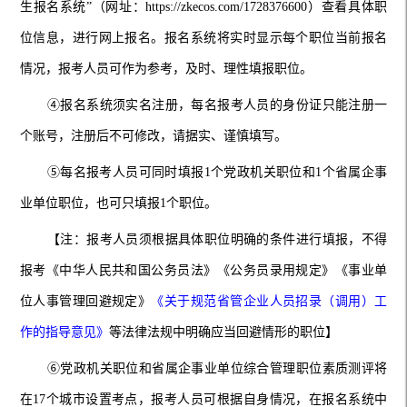
生报名系统
”
（网址
：
https://zkecos.com/1728376600
）查看具体职
位信息，进行网上报名。报名系统将实时显示每个职位当前报名
情况
，报考人员可作为参考，及时、理性填报职位。
④
报名系统须实名注册，每名报考人员的身份证只能注册一
个账号，注册后不可修改，请据实
、谨慎
填写。
⑤
每名报考人员可同时填报1个党政机关职位和1个省属企事
业单位职位，也可只填报1个职位。
【
注：报考人员须根据具体职位明确的条件进行填报，不得
报考《中华人民共和国公务员法》《公务员录用规定
》《事业单
位人事管理回避规定》
《关于规范省管企业人员招录（调用）工
作的指导意见》
等法律法规中明确应当回避情形的职位】
⑥
党政机关职位和省属企事业单位综合管理职位素质测评将
在17个城市设置考点，报考人员可根据自身情况，
在报名系统中