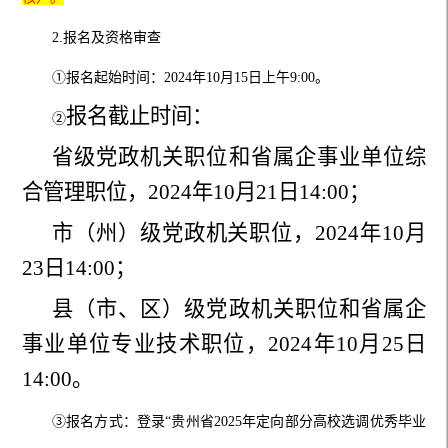
2.报名及资格审查
①
报名
起始
时间：202
4
年
10
月
15
日
上午
9:00
。
报名
截止
时间：
②
省级党政机关职位
和
省属企事业单位综
合管理
职位
，
202
4
年
10
月
21
日
14
:00
；
市（州）级党政机关职位
，
202
4
年
10
月
23
日
14
:00
；
县（市、区）
级党政机关职位
和省属企
事业单位专业技术
职位
，
202
4
年
10
月
25
日
14
:00
。
③
报名方式：登录
“
贵州省202
5
年定向部分高校选调优秀毕业