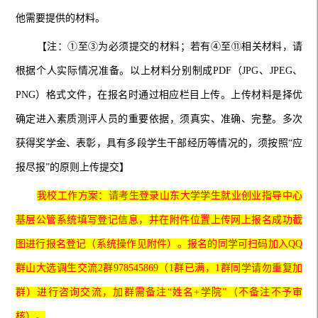
他需要
提供
的材料。
【注：①
至③为必须提交的材料；若有④至
⑪
相
关材料，请
根据个人实际情况准备。以上材料
分别
制成PDF（JPG、JPEG、
PNG）格式文件，在报名时通过相应栏目上传。上传材料是择优
确定进入素质测评人员的重要依据，须真实、准确、完整
。多次
获得奖学金、表彰，具有多段学生干部经历等情况的，
须按照“应
报尽报”的原则
上传提交
】
我校工作方案：请考生登录山东大学学生就业创业指导中心
基层公管系统填写登记信息，并在附件位置上传网上报名成功截
图进行报名登记（系统操作见附件）。报名的同学可扫码加入QQ
群山大选调生交流2群978545869（1群已满，1群同学请勿重复加
群）进行咨询交流，加群需备注“姓名+学院”（不备注不予审
核）。